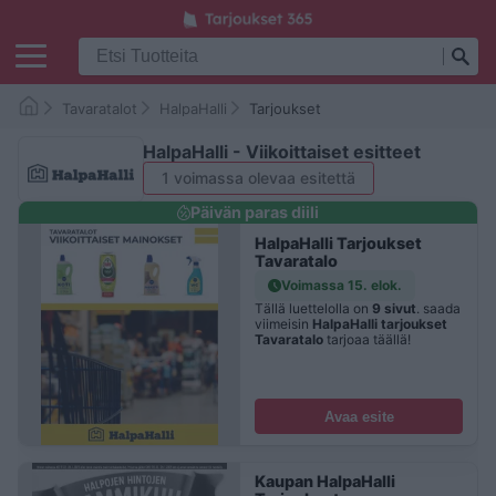
Tavaratalot
HalpaHalli
Tarjoukset
HalpaHalli - Viikoittaiset esitteet
1 voimassa olevaa esitettä
Päivän paras diili
HalpaHalli Tarjoukset
Tavaratalo
Voimassa 15. elok.
Tällä luettelolla on
9 sivut
. saada
viimeisin
HalpaHalli tarjoukset
Tavaratalo
tarjoaa täällä!
Avaa esite
Kaupan HalpaHalli