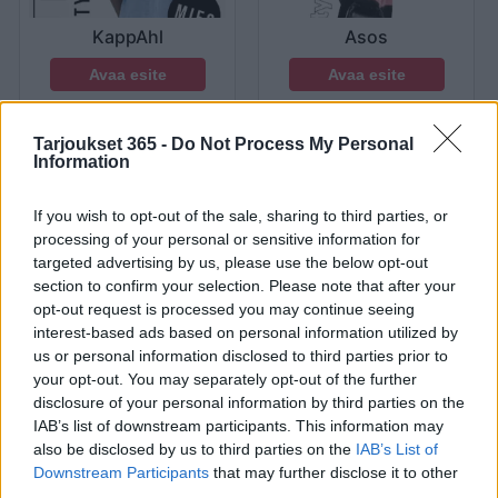
KappAhl
Asos
Avaa esite
Avaa esite
Tarjoukset 365 -
Do Not Process My Personal
Voimassa 22. elok.
Voimassa 22. elok.
Information
If you wish to opt-out of the sale, sharing to third parties, or
processing of your personal or sensitive information for
targeted advertising by us, please use the below opt-out
section to confirm your selection. Please note that after your
opt-out request is processed you may continue seeing
interest-based ads based on personal information utilized by
us or personal information disclosed to third parties prior to
your opt-out. You may separately opt-out of the further
Zara
Stark
disclosure of your personal information by third parties on the
IAB’s list of downstream participants. This information may
Avaa esite
Avaa esite
also be disclosed by us to third parties on the
IAB’s List of
Downstream Participants
that may further disclose it to other
third parties.