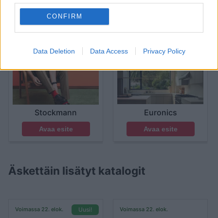
Voimassa 21. elok.
Voimassa 21. elok.
Suosittu
CONFIRM
Data Deletion
Data Access
Privacy Policy
Euronics
Stockmann
Avaa esite
Avaa esite
Äskettäin lisätyt katalogit
Voimassa 22. elok.
Voimassa 22. elok.
Uusi!