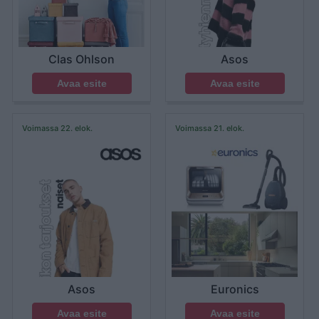
Clas Ohlson
Asos
Avaa esite
Avaa esite
Voimassa 22. elok.
Voimassa 21. elok.
Asos
Euronics
Avaa esite
Avaa esite