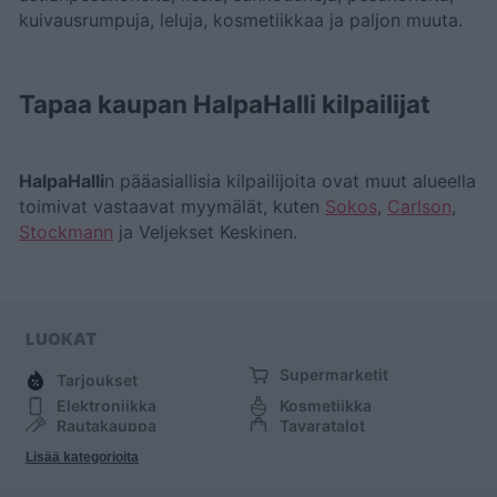
kuivausrumpuja, leluja, kosmetiikkaa ja paljon muuta.
Tapaa kaupan HalpaHalli kilpailijat
HalpaHalli
n pääasiallisia kilpailijoita ovat muut alueella
toimivat vastaavat myymälät, kuten
Sokos
,
Carlson
,
Stockmann
ja Veljekset Keskinen.
LUOKAT
Supermarketit
Tarjoukset
Elektroniikka
Kosmetiikka
Rautakauppa
Tavaratalot
Huonekalut
Muoti
Lisää kategorioita
Urheilu
Muut