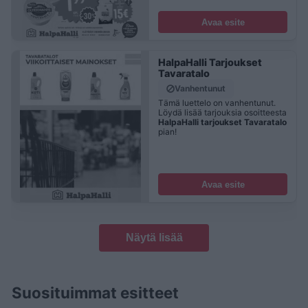
Avaa esite
HalpaHalli Tarjoukset
Tavaratalo
Vanhentunut
Tämä luettelo on vanhentunut.
Löydä lisää tarjouksia osoitteesta
HalpaHalli tarjoukset Tavaratalo
pian!
Avaa esite
Näytä lisää
Suosituimmat esitteet