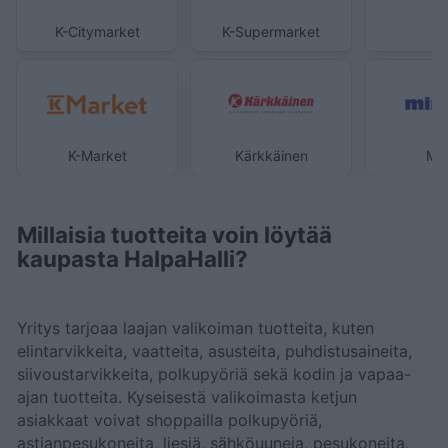
K-Citymarket
K-Supermarket
K-Market
Kärkkäinen
Min
Millaisia tuotteita voin löytää
kaupasta HalpaHalli?
Yritys tarjoaa laajan valikoiman tuotteita, kuten
elintarvikkeita, vaatteita, asusteita, puhdistusaineita,
siivoustarvikkeita, polkupyöriä sekä kodin ja vapaa-
ajan tuotteita. Kyseisestä valikoimasta ketjun
asiakkaat voivat shoppailla polkupyöriä,
astianpesukoneita, liesiä, sähköuuneja, pesukoneita,