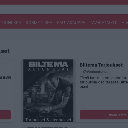
TRONIIKKA
KOSMETIIKKA
RAUTAKAUPPA
TAVARATALOT
HU
kset
Biltema Tarjoukset
Vanhentunut
 lisää
Tämä luettelo on vanhentun
tarjouksia osoitteesta
Bilt
pian!
Avaa esite