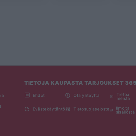
TIETOJA KAUPASTA TARJOUKSET 36
Tietoa
kka
Ehdot
Ota yhteyttä
meistä
t
Ilmoita
Evästekäytäntö
Tietosuojaseloste
sisällöstä