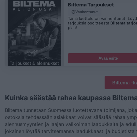
Biltema Tarjoukset
Vanhentunut
Tämä luettelo on vanhentunut. Löydä
tarjouksia osoitteesta
Biltema tarjo
pian!
Avaa esite
Biltema -
Kuinka säästää rahaa kaupassa Biltem
Biltema tunnetaan Suomessa luotettavana toimijana, joka ta
ostoksia tehdessään asiakkaat voivat säästää rahaa ympär
alennusmyyntien ja laajan valikoiman laadukkaita ja edulli
jokainen löytää tarvitsemansa laadukkaasti ja budjetista 