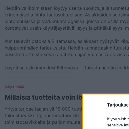
Heidän valikoimistaan löytyy useita suosittuja ja tunnettu
erinomaisella hinta-laatusuhteellaan. Asiakkaiden suosimat
lentolehtisissä ja verkkokatalogeissa, joissa on esillä my
korostuvat usein käyttäjäystävällisyys ja pitkäikäisyys, 
Kun tekevät ostoksia Biltemassa, asiakkaat hyötyvät kilpai
huippubrändien tarjouksista. Heidän kannattaakin tutustua
uusista tuotteista sekä rajoitetun ajan voimassa olevista 
Löydä suosikkimerkkisi Biltemasta – tutustu heidän verkk
Näytä lisää
Millaisia tuotteita voin löytää kaupasta
Tarjoukse
Yritys tarjoaa laajan yli 15 000 tuotteen valikoiman toim
taloustarvikkeita, puutarhatarvikkeita, sähkötarvikkeita, 
If you wish 
toimistotarvikkeita ja paljon muuta.
sensitive in