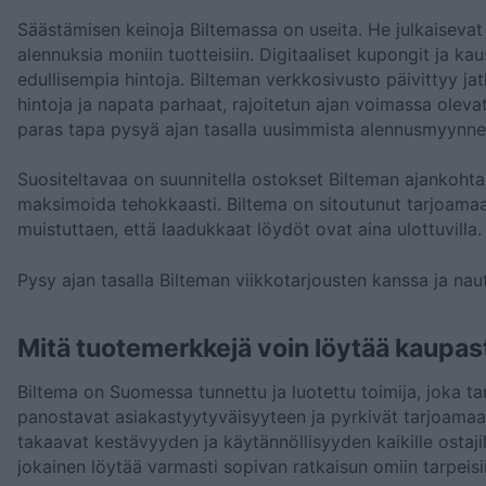
Säästämisen keinoja Biltemassa on useita. He julkaisevat s
alennuksia moniin tuotteisiin. Digitaaliset kupongit ja k
edullisempia hintoja. Bilteman verkkosivusto päivittyy jat
hintoja ja napata parhaat, rajoitetun ajan voimassa olevat 
paras tapa pysyä ajan tasalla uusimmista alennusmyynneist
Suositeltavaa on suunnitella ostokset Bilteman ajankohta
maksimoida tehokkaasti. Biltema on sitoutunut tarjoamaan 
muistuttaen, että laadukkaat löydöt ovat aina ulottuvilla.
Pysy ajan tasalla Bilteman viikkotarjousten kanssa ja naut
Mitä tuotemerkkejä voin löytää kaupas
Biltema on Suomessa tunnettu ja luotettu toimija, joka ta
panostavat asiakastyytyväisyyteen ja pyrkivät tarjoamaan 
takaavat kestävyyden ja käytännöllisyyden kaikille ostajill
jokainen löytää varmasti sopivan ratkaisun omiin tarpeisi