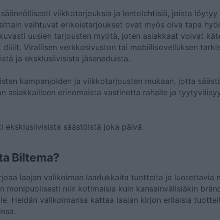
äännöllisesti viikkotarjouksia ja lentolehtisiä, joista löytyy
ausittain vaihtuvat erikoistarjoukset ovat myös oiva tapa hy
kuvasti uusien tarjousten myötä, joten asiakkaat voivat käte
diilit. Virallisen verkkosivuston tai mobiilisovelluksen tark
ä ja eksklusiivisista jäseneduista.
isten kampanjoiden ja viikkotarjousten mukaan, jotta sääst
asiakkailleen erinomaista vastinetta rahalle ja tyytyväisyy
i eksklusiivisista säästöistä joka päivä.
ta Biltema?
rjoaa laajan valikoiman laadukkaita tuotteita ja luotettavia
monipuolisesti niin kotimaisia kuin kansainvälisiäkin bränd
e. Heidän valikoimansa kattaa laajan kirjon erilaisia tuotteit
insa.