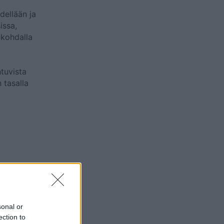
dellään ja
issa,
 kohdalla
htuvista
 tasalla
ytää työkaluja,
sonal or
ection to