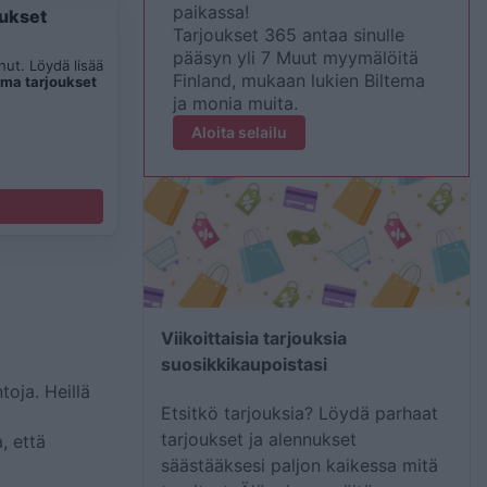
paikassa!
oukset
Tarjoukset 365 antaa sinulle
pääsyn yli 7 Muut myymälöitä
ut. Löydä lisää
Finland, mukaan lukien Biltema
ema tarjoukset
ja monia muita.
Aloita selailu
Viikoittaisia tarjouksia
suosikkikaupoistasi
toja. Heillä
Etsitkö tarjouksia? Löydä parhaat
tarjoukset ja alennukset
, että
säästääksesi paljon kaikessa mitä