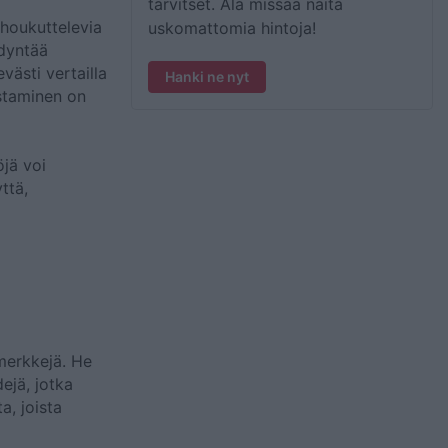
tarvitset. Älä missaa näitä
 houkuttelevia
uskomattomia hintoja!
ödyntää
västi vertailla
Hanki ne nyt
istaminen on
öjä voi
ttä,
 merkkejä. He
ejä, jotka
a, joista