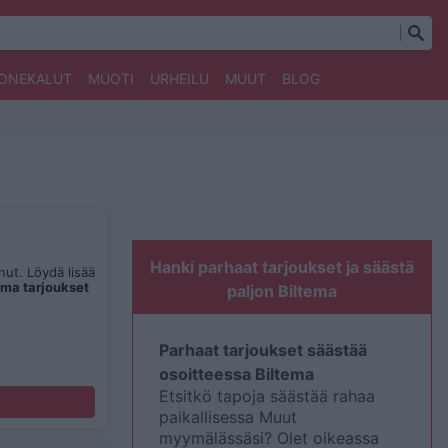
ONEKALUT
MUOTI
URHEILU
MUUT
BLOG
Hanki parhaat tarjoukset ja säästä
ut. Löydä lisää
ema tarjoukset
paljon Biltema
Parhaat tarjoukset säästää
osoitteessa Biltema
Etsitkö tapoja säästää rahaa
paikallisessa Muut
myymälässäsi? Olet oikeassa