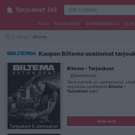
KOTI
TARJOUKSET
SUPERMARKETIT
ELEK
Muut
Biltema
Kaupan Biltema uusimmat tarjou
Bitema - Tarjoukset
Vanhentunut
Tämä luettelo on vanhentunut. Löydä
tarjouksia osoitteesta
Bitema -
Tarjoukset
pian!
Avaa esite