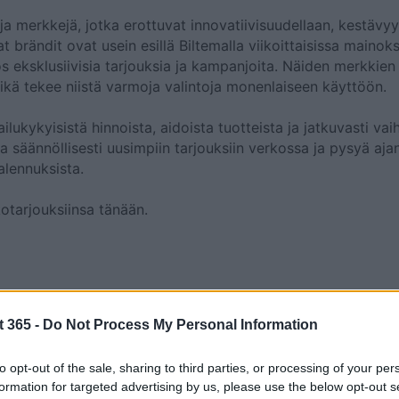
ja merkkejä, jotka erottuvat innovatiivisuudellaan, kestävyy
 brändit ovat usein esillä Biltemalla viikoittaisissa mainoks
ös eksklusiivisia tarjouksia ja kampanjoita. Näiden merkkien
mikä tekee niistä varmoja valintoja monenlaiseen käyttöön.
lukykyisistä hinnoista, aidoista tuotteista ja jatkuvasti vai
 säännöllisesti uusimpiin tarjouksiin verkossa ja pysyä ajan
alennuksista.
otarjouksiinsa tänään.
 Biltema?
t 365 -
Do Not Process My Personal Information
ipisteissään ja verkkokaupassaan. Niistä asiakkaat voivat lö
autonheijastimia ja -tarvikkeita, polkupyöriä, autonosia,
to opt-out of the sale, sharing to third parties, or processing of your per
formation for targeted advertising by us, please use the below opt-out s