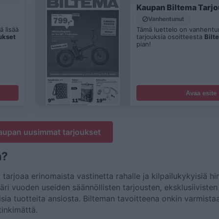
Kaupan Biltema Tarj
Vanhentunut
 lisää
Tämä luettelo on vanhentun
ukset
tarjouksia osoitteesta
Bilt
pian!
Avaa esite
kaupan uusimmat tarjoukset
a?
rjoaa erinomaista vastinetta rahalle ja kilpailukykyisiä hin
i vuoden useiden säännöllisten tarjousten, eksklusiivisten
sia tuotteita ansiosta. Bilteman tavoitteena onkin varmistaa
tinkimättä.