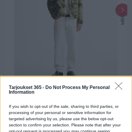
Tarjoukset 365 -
Do Not Process My Personal
Information
1
2
16
17
...
If you wish to opt-out of the sale, sharing to third parties, or
processing of your personal or sensitive information for
Uusin Zara-esite on täällä!
targeted advertising by us, please use the below opt-out
section to confirm your selection. Please note that after your
Uusi
Zara
-esite on voimassa
23. toukokuuta 2026
-
opt-out request is processed you may continue seeing