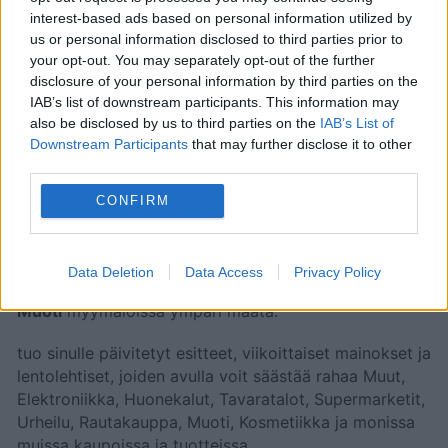
7. kesäkuuta 2026
. Yli
16 sivua
tarjouksia,
interest-based ads based on personal information utilized by
kampanjoita ja alennuksia, joista löydät
us or personal information disclosed to third parties prior to
hämmästyttäviä tapoja säästää rahaa
Muoti
your opt-out. You may separately opt-out of the further
disclosure of your personal information by third parties on the
tuotteissa.
IAB’s list of downstream participants. This information may
Zara
myy laajaa miesten, naisten ja lasten muodin
also be disclosed by us to third parties on the
IAB’s List of
valikoimaa. Valikoimasta voit löytää muun muassa
Downstream Participants
that may further disclose it to other
mekkoja, takkeja, paitoja, housuja ja muuta. Yritys
third parties.
tarjoaa myös asusteita, laukkuja ja hajuvesiä.
CONFIRM
Etsi
Zara
läheltäsi ja hyödynnä kaikki edut saadaksesi
parhaan vastineen rahoillesi. Unohda hintojen nousu ja
korkea inflaatio.
, tuo sinulle edulliset hinnat ja
Data Deletion
Data Access
Privacy Policy
ainutlaatuiset alennukset
Zara
ja monissa muissa
Muoti
myymälöissä ympäri maata.
tuo sinulle päivitetyt esitteet, viikoittaiset mainokset ja
lentolehtiset, joiden avulla voit säästää rahaa Muut,
Elektroniikka, Huonekalut, Tavaratalot, Supermarketit,
Urheilu, Rautakauppa, Muoti, Kosmetiikka ja monissa
muissa kaupoissa ja tuotteissa.