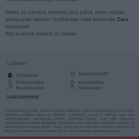
Meillä on tuoreita esitteitä joka päivä, joten muista
palata pian takaisin löytääksesi vielä enemmän
Zara
tarjouksia!
Käy
ja aloita säästöt jo tänään.
LUOKAT
Supermarketit
Tarjoukset
Elektroniikka
Kosmetiikka
Rautakauppa
Tavaratalot
Huonekalut
Muoti
Lisää kategorioita
Urheilu
Muut
Tekijänoikeus © 2026 . Kaikki oikeudet pidätetään. Tekstin kopioiminen ilman ennalta
hankittua kirjallista lupaa on kielletty. Tuotekuvat, kuvat ja esitteet ovat vain
havainnollistavia tarkoituksia varten. Alennetut hinnat ovat tällä sivustolla
luetteloiduilta virallisilta jakelijoilta. Tarjoukset ovat voimassa eräpäivään saakka tai
niin kauan kuin tavaraa riittää. Tämän sivun tarkoitus on informatiivinen, eikä sitä voi
käyttää tuotteiden lunastamiseen. Hinnat voivat vaihdella sijainnista riippuen.