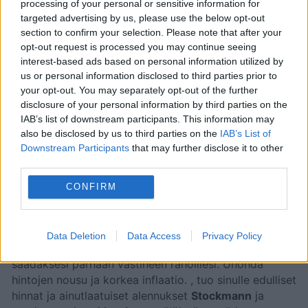
processing of your personal or sensitive information for
Uusi
Stockmann
-esite on voimassa
5. heinäkuuta
targeted advertising by us, please use the below opt-out
2026
-
20. heinäkuuta 2026
. Yli
3 sivua
tarjouksia,
section to confirm your selection. Please note that after your
kampanjoita ja alennuksia, joista löydät
opt-out request is processed you may continue seeing
hämmästyttäviä tapoja säästää rahaa
Muoti
interest-based ads based on personal information utilized by
us or personal information disclosed to third parties prior to
tuotteissa.
your opt-out. You may separately opt-out of the further
Yrityksellä on laaja tuotevalikoima johon kuuluu
disclosure of your personal information by third parties on the
huonekaluja, pieniä kotilaitteita, vaatteita ja
IAB’s list of downstream participants. This information may
kosmetiikkaa. Niiden joukosta asiakas voi löytää
also be disclosed by us to third parties on the
IAB’s List of
neuleita, paitoja ja tunikoita, toppeja, mekkoja, tuoleja
Downstream Participants
that may further disclose it to other
ja jakkaroita, sohvia, nojatuolia, hyllyjä, kenkiä,
third parties.
hiustenhoitotuotteita, alusvaatteita, hameita, farkkuja,
housuja, kasvorasvoja, ihonhoitotuotteita, huulirasvoja
CONFIRM
ja huulten hoitotuotteita, deodorantteja,
suunhoitotuotteita, pieniä kauneustuotteita ja muuta.
Data Deletion
Data Access
Privacy Policy
Etsi
Stockmann
läheltäsi ja hyödynnä kaikki edut
saadaksesi parhaan vastineen rahoillesi. Unohda
hintojen nousu ja korkea inflaatio.
, tuo sinulle edulliset
hinnat ja ainutlaatuiset alennukset
Stockmann
ja