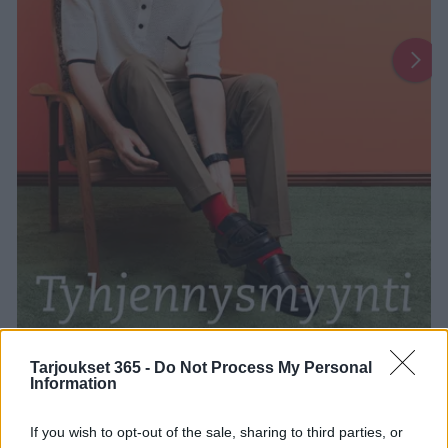
Tarjoukset 365 -
Do Not Process My Personal
1
2
3
4
Information
Uusin Stockmann-esite on täällä!
If you wish to opt-out of the sale, sharing to third parties, or