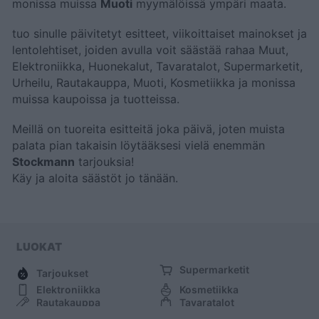
monissa muissa
Muoti
myymälöissä ympäri maata.
tuo sinulle päivitetyt esitteet, viikoittaiset mainokset ja
lentolehtiset, joiden avulla voit säästää rahaa Muut,
Elektroniikka, Huonekalut, Tavaratalot, Supermarketit,
Urheilu, Rautakauppa, Muoti, Kosmetiikka ja monissa
muissa kaupoissa ja tuotteissa.
Meillä on tuoreita esitteitä joka päivä, joten muista
palata pian takaisin löytääksesi vielä enemmän
Stockmann
tarjouksia!
Käy
ja aloita säästöt jo tänään.
LUOKAT
Supermarketit
Tarjoukset
Elektroniikka
Kosmetiikka
Rautakauppa
Tavaratalot
Huonekalut
Muoti