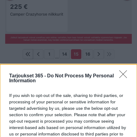
225 €
Camper Crazyhorse nilkkurit
Jotkut tarjoukset voivat soveltaa vain online -ostoihin, kun taas toiset voivat vaihdella sijainnistasi riippuen. Jos
haluat tietää enemmän, käy heidän verkkosivustollaan tai sosiaalisen median kanavilla.
1
14
15
16
...
Uusin Sokos-esite on täällä!
Tarjoukset 365 -
Do Not Process My Personal
Information
Uusi
Sokos
-esite on voimassa
28. syyskuuta 2025
-
13. lokakuuta 2025
. Yli
15 sivua
tarjouksia,
If you wish to opt-out of the sale, sharing to third parties, or
kampanjoita ja alennuksia, joista löydät
processing of your personal or sensitive information for
hämmästyttäviä tapoja säästää rahaa
Tavaratalot
targeted advertising by us, please use the below opt-out
tuotteissa.
section to confirm your selection. Please note that after your
Yrityksellä on laaja tuotevalikoima johon kuuluu
opt-out request is processed you may continue seeing
vaatteita ja kosmetiikkaa. Niiden joukosta asiakas voi
interest-based ads based on personal information utilized by
löytää neuleita, paitoja ja tunikoita, toppeja, mekkoja,
us or personal information disclosed to third parties prior to