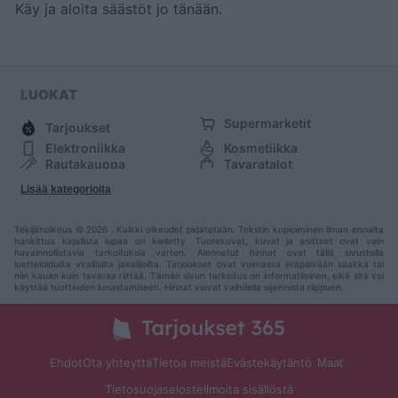
Käy
ja aloita säästöt jo tänään.
LUOKAT
Supermarketit
Tarjoukset
Elektroniikka
Kosmetiikka
Rautakauppa
Tavaratalot
Huonekalut
Muoti
Lisää kategorioita
Urheilu
Muut
Tekijänoikeus © 2026 . Kaikki oikeudet pidätetään. Tekstin kopioiminen ilman ennalta
hankittua kirjallista lupaa on kielletty. Tuotekuvat, kuvat ja esitteet ovat vain
havainnollistavia tarkoituksia varten. Alennetut hinnat ovat tällä sivustolla
luetteloiduilta virallisilta jakelijoilta. Tarjoukset ovat voimassa eräpäivään saakka tai
niin kauan kuin tavaraa riittää. Tämän sivun tarkoitus on informatiivinen, eikä sitä voi
käyttää tuotteiden lunastamiseen. Hinnat voivat vaihdella sijainnista riippuen.
Ehdot
Ota yhteyttä
Tietoa meistä
Evästekäytäntö
Maat
Tietosuojaseloste
Ilmoita sisällöstä