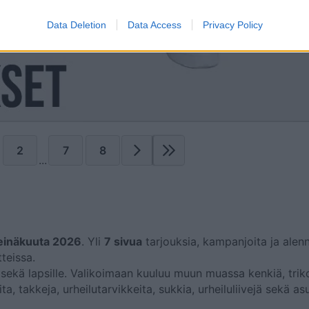
Data Deletion
Data Access
Privacy Policy
2
7
8
...
heinäkuuta 2026
. Yli
7 sivua
tarjouksia, kampanjoita ja alenn
teissa.
lle sekä lapsille. Valikoimaan kuuluu muun muassa kenkiä, tri
a, takkeja, urheilutarvikkeita, sukkia, urheiluliivejä sekä asu