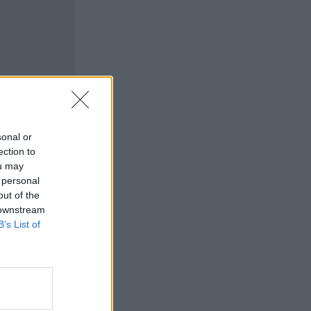
sonal or
ection to
ou may
 personal
out of the
 downstream
B’s List of