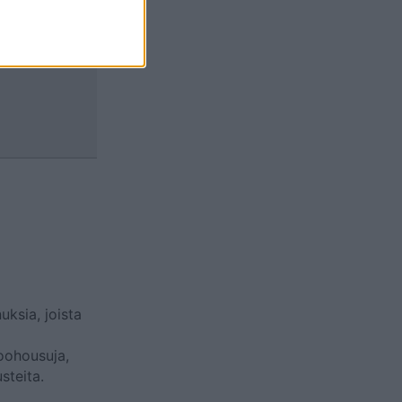
uksia, joista
koohousuja,
steita.