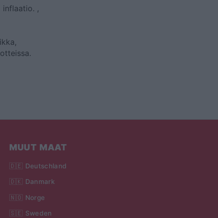
 inflaatio.
,
ikka,
otteissa.
MUUT MAAT
🇩🇪 Deutschland
🇩🇰 Danmark
🇳🇴 Norge
🇸🇪 Sweden