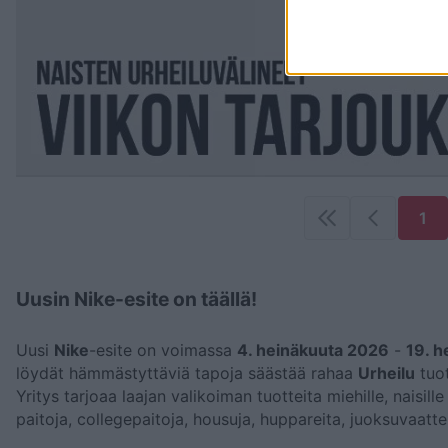
1
Uusin Nike-esite on täällä!
Uusi
Nike
-esite on voimassa
4. heinäkuuta 2026
-
19. 
löydät hämmästyttäviä tapoja säästää rahaa
Urheilu
tuot
Yritys tarjoaa laajan valikoiman tuotteita miehille, naisi
paitoja, collegepaitoja, housuja, huppareita, juoksuvaatteit