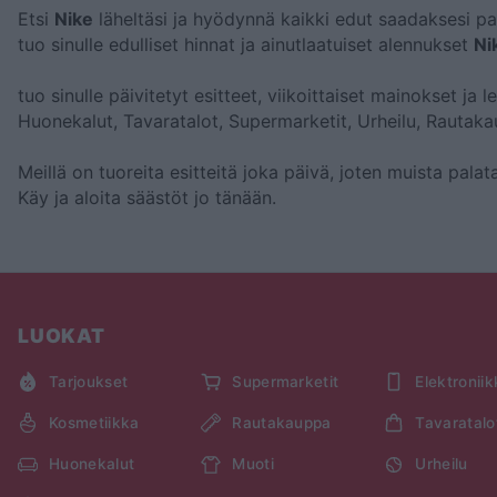
Etsi
Nike
läheltäsi ja hyödynnä kaikki edut saadaksesi pa
tuo sinulle edulliset hinnat ja ainutlaatuiset alennukset
Ni
tuo sinulle päivitetyt esitteet, viikoittaiset mainokset ja 
Huonekalut, Tavaratalot, Supermarketit, Urheilu, Rautaka
Meillä on tuoreita esitteitä joka päivä, joten muista pal
Käy
ja aloita säästöt jo tänään.
LUOKAT
Tarjoukset
Supermarketit
Elektronii
Kosmetiikka
Rautakauppa
Tavaratalo
Huonekalut
Muoti
Urheilu