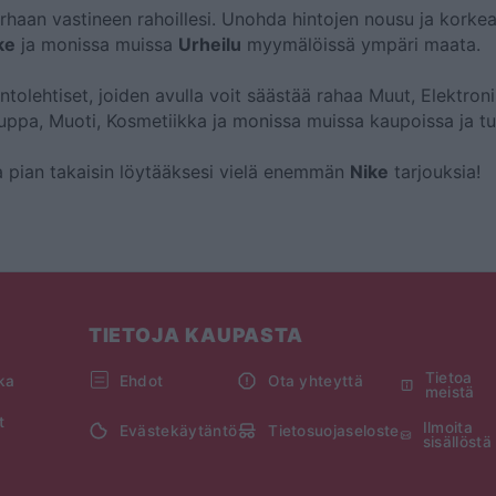
rhaan vastineen rahoillesi. Unohda hintojen nousu ja korkea
ke
ja monissa muissa
Urheilu
myymälöissä ympäri maata.
lentolehtiset, joiden avulla voit säästää rahaa Muut, Elektroni
uppa, Muoti, Kosmetiikka ja monissa muissa kaupoissa ja tu
ata pian takaisin löytääksesi vielä enemmän
Nike
tarjouksia!
TIETOJA KAUPASTA
Tietoa
kka
Ehdot
Ota yhteyttä
meistä
t
Ilmoita
Evästekäytäntö
Tietosuojaseloste
sisällöstä