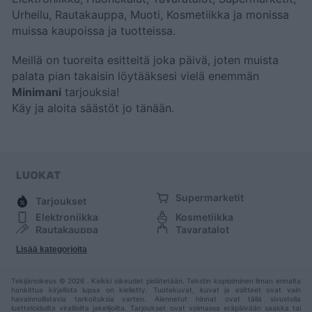
Urheilu, Rautakauppa, Muoti, Kosmetiikka ja monissa
muissa kaupoissa ja tuotteissa.
Meillä on tuoreita esitteitä joka päivä, joten muista
palata pian takaisin löytääksesi vielä enemmän
Minimani
tarjouksia!
Käy
ja aloita säästöt jo tänään.
LUOKAT
Supermarketit
Tarjoukset
Elektroniikka
Kosmetiikka
Rautakauppa
Tavaratalot
Huonekalut
Muoti
Lisää kategorioita
Urheilu
Muut
Tekijänoikeus © 2026 . Kaikki oikeudet pidätetään. Tekstin kopioiminen ilman ennalta
hankittua kirjallista lupaa on kielletty. Tuotekuvat, kuvat ja esitteet ovat vain
havainnollistavia tarkoituksia varten. Alennetut hinnat ovat tällä sivustolla
luetteloiduilta virallisilta jakelijoilta. Tarjoukset ovat voimassa eräpäivään saakka tai