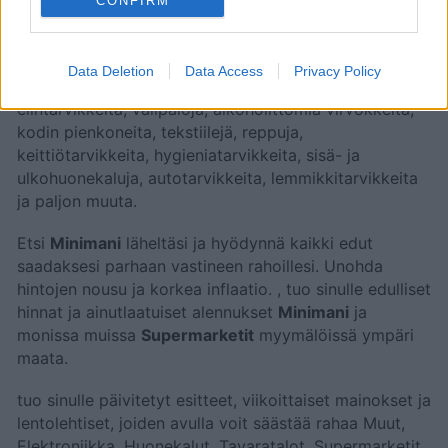
CONFIRM
Yritys tarjoaa laajan valikoiman elintarvikkeita, vapaa-
ajan tarvikkeita, vaatteita sekä kodin tarvikkeita.
Valikoimaan kuuluu muun muassa kasviksia ja
Data Deletion
Data Access
Privacy Policy
hedelmiä, lihaa ja kalaa, maitotuotteita, pakastettuja
elintarvikkeita, välipaloja, alkoholittomia virvokkeita,
kodin pienkoneita, tekstiilejä, reppuja,
keittiötarvikkeita, hygieniatarvikkeita, sisä- ja
ulkohuonekaluja, autotarvikkeita, lemmikkitarvikkeita
ja paljon muuta.
Etsi
Minimani
läheltäsi ja hyödynnä kaikki edut
saadaksesi parhaan vastineen rahoillesi. Unohda
hintojen nousu ja korkea inflaatio.
, tuo sinulle edulliset
hinnat ja ainutlaatuiset alennukset
Minimani
ja
monissa muissa
Supermarketit
myymälöissä ympäri
maata.
tuo sinulle päivitetyt esitteet, viikoittaiset mainokset ja
lentolehtiset, joiden avulla voit säästää rahaa Muut,
Elektroniikka, Huonekalut, Tavaratalot, Supermarketit,