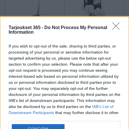
85,95 €
85,95 €
Tarjoukset 365 -
Do Not Process My Personal
Information
AIRAM PÖYTÄVALAISIN
PHILIPS HUE WHITE
DARIA LED 10W 675LM
ALOITUSPAKKAUS 9.5W
3000K/4500/5500K
A60 E27 2KPL 1055L 2700K
If you wish to opt-out of the sale, sharing to third parties, or
processing of your personal or sensitive information for
Jotkut tarjoukset voivat soveltaa vain online -ostoihin, kun taas toiset voivat vaihdella sijainnistasi riippuen. Jos
targeted advertising by us, please use the below opt-out
haluat tietää enemmän, käy heidän verkkosivustollaan tai sosiaalisen median kanavilla.
section to confirm your selection. Please note that after your
opt-out request is processed you may continue seeing
1
2
3
8
9
...
interest-based ads based on personal information utilized by
us or personal information disclosed to third parties prior to
your opt-out. You may separately opt-out of the further
Uusin Minimani-esite on täällä!
disclosure of your personal information by third parties on the
Uusi
Minimani
-esite on voimassa
25. huhtikuuta
IAB’s list of downstream participants. This information may
also be disclosed by us to third parties on the
IAB’s List of
2026
-
10. toukokuuta 2026
. Yli
8 sivua
tarjouksia,
Downstream Participants
that may further disclose it to other
kampanjoita ja alennuksia, joista löydät
third parties.
hämmästyttäviä tapoja säästää rahaa
Supermarketit
tuotteissa.