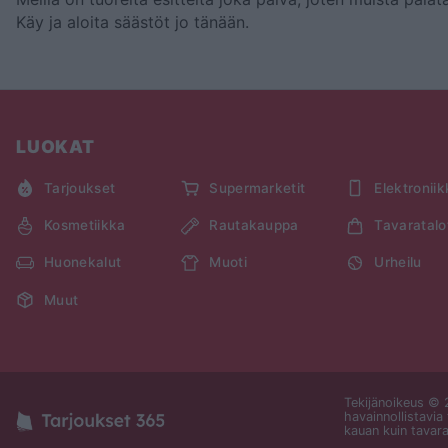
Käy
ja aloita säästöt jo tänään.
LUOKAT
Tarjoukset
Supermarketit
Elektronii
Kosmetiikka
Rautakauppa
Tavaratalo
Huonekalut
Muoti
Urheilu
Muut
Tekijänoikeus © 2
havainnollistavia 
kauan kuin tavara