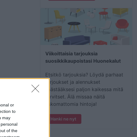
Viikoittaisia tarjouksia
suosikkikaupoistasi Huonekalut
Etsitkö tarjouksia? Löydä parhaat
tarjoukset ja alennukset
säästääksesi paljon kaikessa mitä
tarvitset. Älä missaa näitä
uskomattomia hintoja!
sonal or
ection to
ou may
Hanki ne nyt
 personal
out of the
 downstream