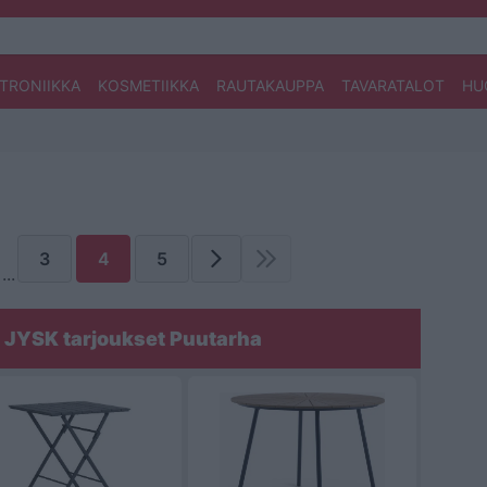
TRONIIKKA
KOSMETIIKKA
RAUTAKAUPPA
TAVARATALOT
HU
3
4
5
...
JYSK tarjoukset Puutarha