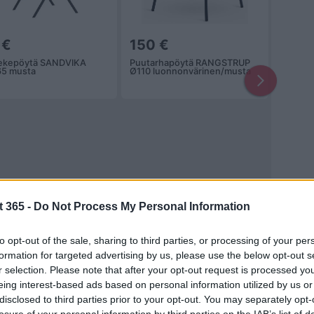
 €
150 €
ekepöytä SANDVIKA
Puutarhapöytä RANGSTRUP
5 musta
Ø110 luonnonvärinen/musta
t 365 -
Do Not Process My Personal Information
to opt-out of the sale, sharing to third parties, or processing of your per
formation for targeted advertising by us, please use the below opt-out s
r selection. Please note that after your opt-out request is processed y
eing interest-based ads based on personal information utilized by us or
nline -ostoihin, kun taas toiset voivat vaihdella sijainnistasi
disclosed to third parties prior to your opt-out. You may separately opt-
y heidän verkkosivustollaan tai sosiaalisen median kanavilla.
losure of your personal information by third parties on the IAB’s list of