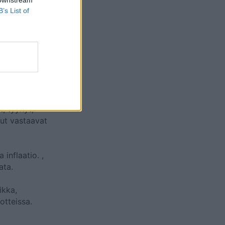
B’s List of
ksia, joista
, tyynyt,
uut vastaavat
 inflaatio.
,
ata.
ikka,
otteissa.