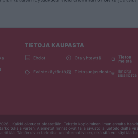
TIETOJA KAUPASTA
Tietoa
kka
Ehdot
Ota yhteyttä
meistä
t
Ilmoita
Evästekäytäntö
Tietosuojaseloste
sisällöstä
026 . Kaikki oikeudet pidätetään. Tekstin kopioiminen ilman ennalta hankittua
tarkoituksia varten. Alennetut hinnat ovat tällä sivustolla luetteloiduilta vir
a riittää. Tämän sivun tarkoitus on informatiivinen, eikä sitä voi käyttää tu