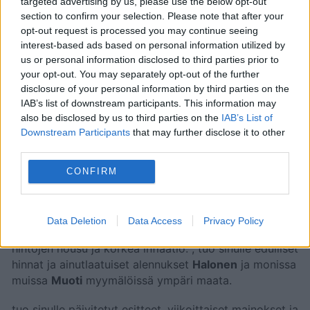
targeted advertising by us, please use the below opt-out
Uusi
Halonen
-esite on voimassa
6. heinäkuuta 2026
section to confirm your selection. Please note that after your
-
21. heinäkuuta 2026
. Yli
8 sivua
tarjouksia,
opt-out request is processed you may continue seeing
kampanjoita ja alennuksia, joista löydät
interest-based ads based on personal information utilized by
hämmästyttäviä tapoja säästää rahaa
Muoti
us or personal information disclosed to third parties prior to
your opt-out. You may separately opt-out of the further
tuotteissa.
disclosure of your personal information by third parties on the
Yritys tarjoaa laajan valikoiman tuotteita kaiken
IAB’s list of downstream participants. This information may
ikäisille ja kokoisille miehille, naisille sekä lapsille
also be disclosed by us to third parties on the
IAB’s List of
lukuisissa myymälöissään ja verkkokaupassaan. Näistä
Downstream Participants
that may further disclose it to other
kauppakanavista asiakkaat voivat shoppailla
third parties.
asusteita, laukkuja, saappaita, huppareita, takkeja,
farkkuja, pyjamoita, jalkineita, shortseja, t-paitoja,
CONFIRM
alusvaatteita, uima-asuja ja paljon muuta.
Etsi
Halonen
läheltäsi ja hyödynnä kaikki edut
Data Deletion
Data Access
Privacy Policy
saadaksesi parhaan vastineen rahoillesi. Unohda
hintojen nousu ja korkea inflaatio.
, tuo sinulle edulliset
hinnat ja ainutlaatuiset alennukset
Halonen
ja monissa
muissa
Muoti
myymälöissä ympäri maata.
tuo sinulle päivitetyt esitteet, viikoittaiset mainokset ja