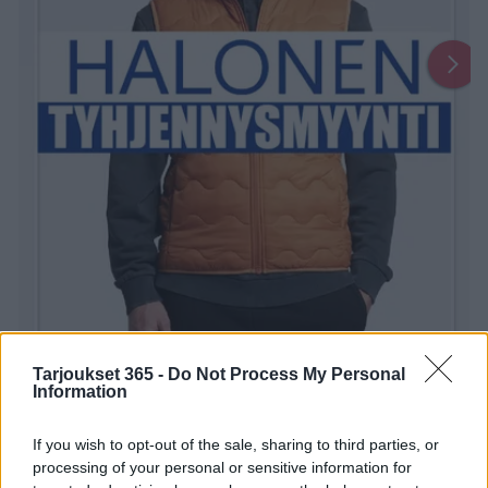
Tarjoukset 365 -
Do Not Process My Personal
Information
1
2
8
9
...
If you wish to opt-out of the sale, sharing to third parties, or
Uusin Halonen-esite on täällä!
processing of your personal or sensitive information for