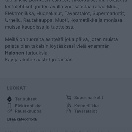
lentolehtiset, joiden avulla voit säästää rahaa Muut,
Elektroniikka, Huonekalut, Tavaratalot, Supermarketit,
Urheilu, Rautakauppa, Muoti, Kosmetiikka ja monissa
muissa kaupoissa ja tuotteissa.
Meillä on tuoreita esitteitä joka päivä, joten muista
palata pian takaisin löytääksesi vielä enemmän
Halonen
tarjouksia!
Käy
ja aloita säästöt jo tänään.
LUOKAT
Supermarketit
Tarjoukset
Elektroniikka
Kosmetiikka
Rautakauppa
Tavaratalot
Huonekalut
Muoti
Lisää kategorioita
Urheilu
Muut