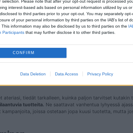
irje tarjouksineen
r selection. Please note that after your opt-out request is processed y
eing interest-based ads based on personal information utilized by us or
disclosed to third parties prior to your opt-out. You may separately opt-
losure of your personal information by third parties on the IAB’s list of
. This information may also be disclosed by us to third parties on the
IA
yhjäksi, jos haluat lisätä myynnissä olevan tuotteen. Ostamal
Participants
that may further disclose it to other third parties.
istamme ja voimme hyödyntää tuoreita tuotteita edulliseen hintaan. 
ret kauppaketjut tarjoavat monia alennuksia, joita ei voi j
, joka on alennuksessa, vain tyydyttääkseen himosi. Lidlin uutiskirjeen tilaa
CONFIRM
aikista tarjouksista.
hen, mitä tarvitset
Data Deletion
Data Access
Privacy Policy
et ateriasi, tiedät tarkalleen, kuinka paljon tarvitset kutakin
laantuvia tuotteita.
Ne saattavat vanhentua lyhyessä ajassa käyttämä
kampanjoita, joissa ostetaan jopa kuusi tuotetta, mutta jos 