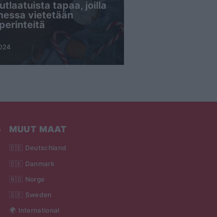
utlaatuista tapaa, joilla
essa vietetään
perinteitä
2024
5
MUUT MAAT
🇩🇪 Deutschland
🇩🇰 Danmark
🇳🇴 Norge
🇸🇪 Sweden
🌍 International