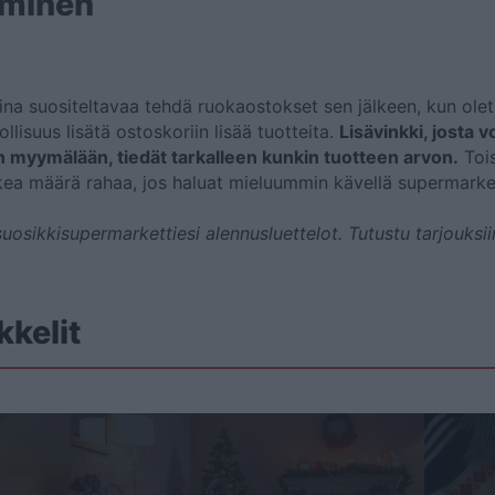
iminen
aina suositeltavaa tehdä ruokaostokset sen jälkeen, kun olet 
llisuus lisätä ostoskoriin lisää tuotteita.
Lisävinkki, josta v
 myymälään, tiedät tarkalleen kunkin tuotteen arvon.
Tois
kea määrä rahaa, jos haluat mieluummin kävellä supermarket
suosikkisupermarkettiesi alennusluettelot. Tutustu tarjouksi
kkelit