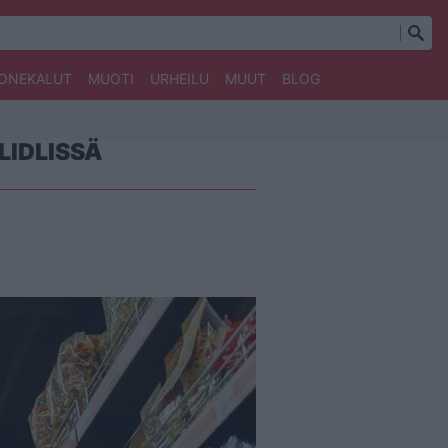
ONEKALUT
MUOTI
URHEILU
MUUT
BLOG
LIDLISSÄ