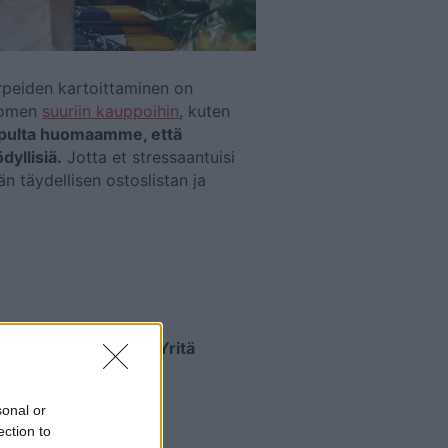
arpeiden kartoittaminen on
 saavumme Suomen
suuriin kauppoihin
, kuten
pulta huomaamme, että
dyllisiä.
Jotta et stressaantuisi
 täydellisen ostoslistan ja
staa ja oikean määrän.
Yritä
vikeryhmät.
Lidlillä on
sonal or
ection to