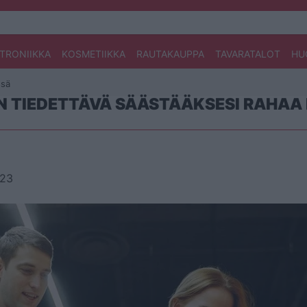
TRONIIKKA
KOSMETIIKKA
RAUTAKAUPPA
TAVARATALOT
HU
ssä
ON TIEDETTÄVÄ SÄÄSTÄÄKSESI RAHAA 
023