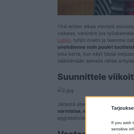
Yksi eniten aikaa vievistä asioist
Lidliin
, tyhjin mielin ja teemme o
unohdimme noin puolet tuotteista 
joka kerta, kun käyt tässä ketjuss
säästämään samalla rahaa erityise
Suunnittele viikoi
Järjestä ateriat koko viikoksi ja 
Tarjoukse
varmistaa, että viikoittainen ruok
aggressiivisia kampanjoita, joita 
If you wish 
sensitive in