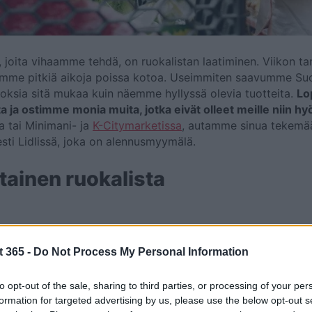
a, joita vihaamme tehdä, on ruokalistan laatiminen. Viikon t
vaikeaa, varsinkin jos työskentelemme pitkiä aikoja poissa kotoa. Useimmiten
stoksia sitä mukaa kuin näemme hyllyssä olevia tuotteita.
Lo
ja ostimme monia muita, jotka eivät olleet meille niin hyö
a tai Minimani- ja
K-Citymarketissa
, autamme sinua tekemään
sti Lidlissä, joka on alennusmyymälä.
ttainen ruokalista
tee ostokset tämän suunnittelun perusteella. Tiedät, mitä o
t 365 -
Do Not Process My Personal Information
avaliosi on tasapainoinen ja että se sisältää kaikki elintar
voit hyödyntää, jotta budjettisi toimisi paremmin.
to opt-out of the sale, sharing to third parties, or processing of your per
formation for targeted advertising by us, please use the below opt-out s