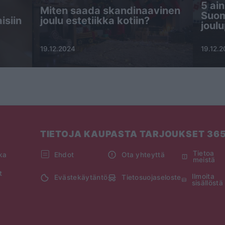
5 ain
Miten saada skandinaavinen
Suom
isiin
joulu estetiikka kotiin?
joulu
19.12.2024
19.12.
TIETOJA KAUPASTA TARJOUKSET 36
Tietoa
kka
Ehdot
Ota yhteyttä
meistä
t
Ilmoita
Evästekäytäntö
Tietosuojaseloste
sisällöstä