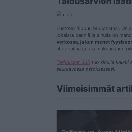
Talousarvion laat
Luettelo riippuu budjetistasi. On 
jokaista penniä ja sinulla on mahdo
verkossa, ja kun menet fyysiseen
shoppailua ja ota mukaan juuri oi
Tarjoukset 365
tuo sinulle kaikki 
seuraavassa ostoksessasi.
Viimeisimmät arti