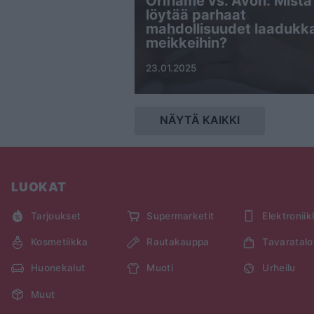
Oriflame vs. Avon: Mistä
löytää parhaat
mahdollisuudet laadukka
meikkeihin?
23.01.2025
NÄYTÄ KAIKKI
LUOKAT
Tarjoukset
Supermarketit
Elektronii
Kosmetiikka
Rautakauppa
Tavaratalo
Huonekalut
Muoti
Urheilu
Muut