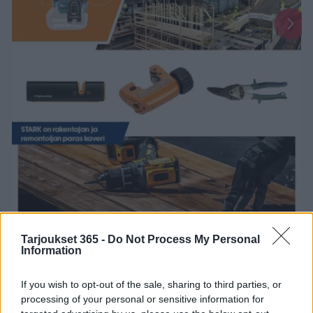
Tarjoukset 365 -
Do Not Process My Personal
1
2
16
17
...
Information
Uusin Stark-esite on täällä!
If you wish to opt-out of the sale, sharing to third parties, or
processing of your personal or sensitive information for
Uusi
Stark
-esite on voimassa
8. toukokuuta 2026
-