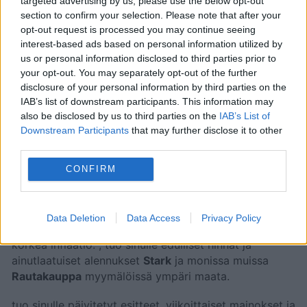
targeted advertising by us, please use the below opt-out
23. toukokuuta 2026
. Yli
16 sivua
tarjouksia,
section to confirm your selection. Please note that after your
kampanjoita ja alennuksia, joista löydät
opt-out request is processed you may continue seeing
hämmästyttäviä tapoja säästää rahaa
Rautakauppa
interest-based ads based on personal information utilized by
tuotteissa.
us or personal information disclosed to third parties prior to
Yrityksen päätuotteet koostuvat lumenluomis- ja
your opt-out. You may separately opt-out of the further
disclosure of your personal information by third parties on the
harjausvälineistöstä kiinteistönvälitykseen, teille,
IAB’s list of downstream participants. This information may
teollisuus- ja urbaanialueiden ylläpidossa sekä traktori
also be disclosed by us to third parties on the
IAB’s List of
trailereille ja kaivinkoneille maanluomistöissä.
Stark
illa
Downstream Participants
that may further disclose it to other
on laaja tuotevalikoima joka koostuu auroista,
third parties.
harjoista, hiekan levittäjistä, lumiämpäreistä,
tienvetäjistä, kaivinkone ämpäreistä ja traktori
CONFIRM
trailereista muiden joukossa.
Etsi
Stark
läheltäsi ja hyödynnä kaikki edut saadaksesi
Data Deletion
Data Access
Privacy Policy
parhaan vastineen rahoillesi. Unohda hintojen nousu ja
korkea inflaatio.
, tuo sinulle edulliset hinnat ja
ainutlaatuiset alennukset
Stark
ja monissa muissa
Rautakauppa
myymälöissä ympäri maata.
tuo sinulle päivitetyt esitteet, viikoittaiset mainokset ja