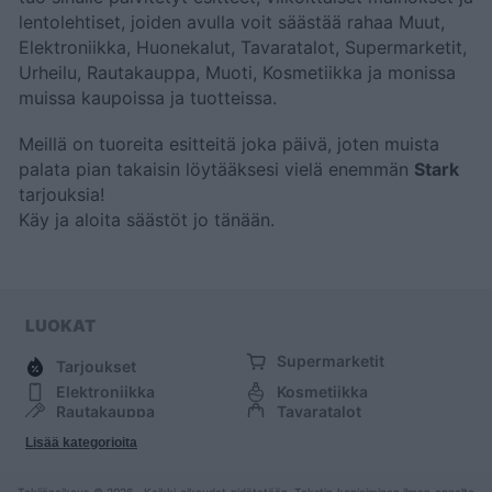
lentolehtiset, joiden avulla voit säästää rahaa Muut,
Elektroniikka, Huonekalut, Tavaratalot, Supermarketit,
Urheilu, Rautakauppa, Muoti, Kosmetiikka ja monissa
muissa kaupoissa ja tuotteissa.
Meillä on tuoreita esitteitä joka päivä, joten muista
palata pian takaisin löytääksesi vielä enemmän
Stark
tarjouksia!
Käy
ja aloita säästöt jo tänään.
LUOKAT
Supermarketit
Tarjoukset
Elektroniikka
Kosmetiikka
Rautakauppa
Tavaratalot
Huonekalut
Muoti
Lisää kategorioita
Urheilu
Muut