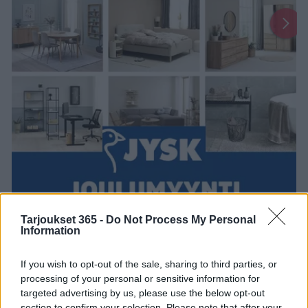
Tarjoukset 365 -
Do Not Process My Personal
Information
1
2
13
14
...
If you wish to opt-out of the sale, sharing to third parties, or
Uusin JYSK-esite on täällä!
processing of your personal or sensitive information for
targeted advertising by us, please use the below opt-out
Uusi
JYSK
-esite on voimassa
28. syyskuuta 2025
-
section to confirm your selection. Please note that after your