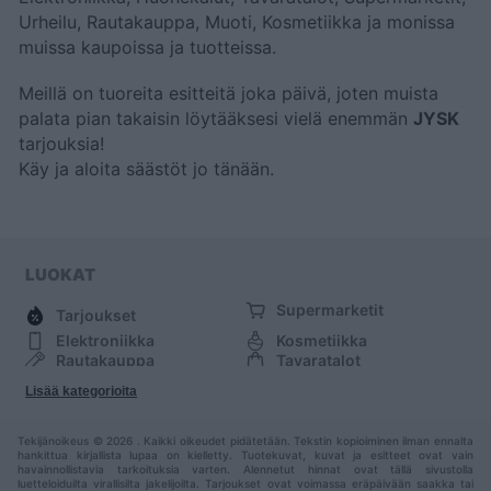
Urheilu, Rautakauppa, Muoti, Kosmetiikka ja monissa
muissa kaupoissa ja tuotteissa.
Meillä on tuoreita esitteitä joka päivä, joten muista
palata pian takaisin löytääksesi vielä enemmän
JYSK
tarjouksia!
Käy
ja aloita säästöt jo tänään.
LUOKAT
Supermarketit
Tarjoukset
Elektroniikka
Kosmetiikka
Rautakauppa
Tavaratalot
Huonekalut
Muoti
Lisää kategorioita
Urheilu
Muut
Tekijänoikeus © 2026 . Kaikki oikeudet pidätetään. Tekstin kopioiminen ilman ennalta
hankittua kirjallista lupaa on kielletty. Tuotekuvat, kuvat ja esitteet ovat vain
havainnollistavia tarkoituksia varten. Alennetut hinnat ovat tällä sivustolla
luetteloiduilta virallisilta jakelijoilta. Tarjoukset ovat voimassa eräpäivään saakka tai