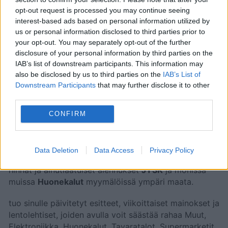
13. lokakuuta 2025
. Yli
13 sivua
tarjouksia,
opt-out request is processed you may continue seeing
kampanjoita ja alennuksia, joista löydät
interest-based ads based on personal information utilized by
hämmästyttäviä tapoja säästää rahaa
Huonekalut
us or personal information disclosed to third parties prior to
tuotteissa.
your opt-out. You may separately opt-out of the further
disclosure of your personal information by third parties on the
Yritys tarjoaa massiivisen tuotevalikoiman, johon
IAB’s list of downstream participants. This information may
lukeutuvat muun muassa patjat, sängyt, lakanat,
also be disclosed by us to third parties on the
IAB’s List of
peitot, vaatekaapit, tyynyt, pöydät, sohvat, peilit,
Downstream Participants
that may further disclose it to other
kerrossängyt, kylpytakit, suihkuverhot, pyyhkeet,
third parties.
kirjahyllyt, säilytystarvikkeet, työtuolit ja muut
vastaavat tuotteet.
CONFIRM
Etsi
JYSK
läheltäsi ja hyödynnä kaikki edut
saadaksesi parhaan vastineen rahoillesi. Unohda
Data Deletion
Data Access
Privacy Policy
hintojen nousu ja korkea inflaatio.
, tuo sinulle edulliset
hinnat ja ainutlaatuiset alennukset
JYSK
ja monissa
muissa
Huonekalut
myymälöissä ympäri maata.
tuo sinulle päivitetyt esitteet, viikoittaiset mainokset ja
lentolehtiset, joiden avulla voit säästää rahaa Muut,
Elektroniikka, Huonekalut, Tavaratalot, Supermarketit,