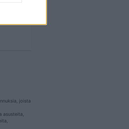
nnuksia, joista
 asusteita,
ita,