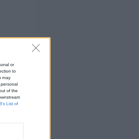
sonal or
ection to
ou may
 personal
out of the
 downstream
B’s List of