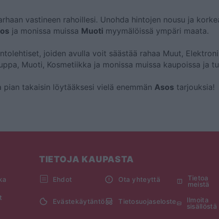
rhaan vastineen rahoillesi. Unohda hintojen nousu ja korkea
os
ja monissa muissa
Muoti
myymälöissä ympäri maata.
lentolehtiset, joiden avulla voit säästää rahaa Muut, Elektroni
uppa, Muoti, Kosmetiikka ja monissa muissa kaupoissa ja tu
ata pian takaisin löytääksesi vielä enemmän
Asos
tarjouksia!
TIETOJA KAUPASTA
Tietoa
kka
Ehdot
Ota yhteyttä
meistä
t
Ilmoita
Evästekäytäntö
Tietosuojaseloste
sisällöstä