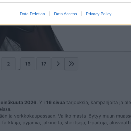
Data Deletion
Data Access
Privacy Policy
2
16
17
...
heinäkuuta 2026
. Yli
16 sivua
tarjouksia, kampanjoita ja ale
eissa.
sään ja verkkokaupassaan. Valikoimasta löytyy muun muassa
farkkuja, pyjamia, jalkineita, shortseja, t-paitoja, alusvaatte