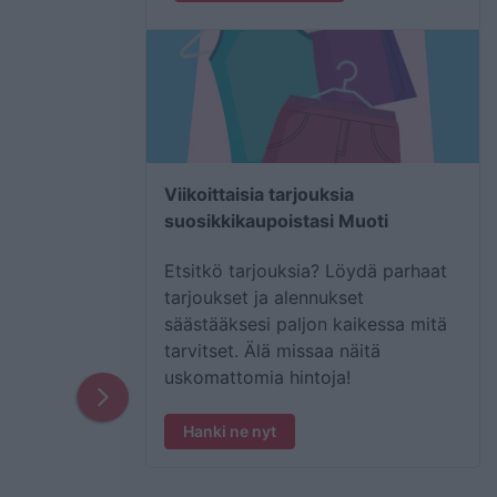
Viikoittaisia tarjouksia
suosikkikaupoistasi Muoti
Etsitkö tarjouksia? Löydä parhaat
tarjoukset ja alennukset
säästääksesi paljon kaikessa mitä
tarvitset. Älä missaa näitä
uskomattomia hintoja!
Hanki ne nyt