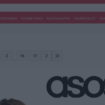
TRONIIKKA
KOSMETIIKKA
RAUTAKAUPPA
TAVARATALOT
HU
2
16
17
...