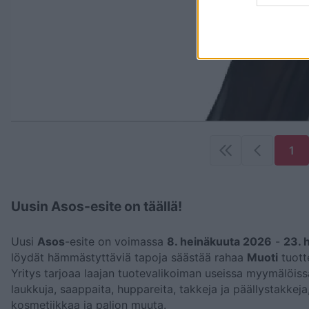
1
Uusin Asos-esite on täällä!
Uusi
Asos
-esite on voimassa
8. heinäkuuta 2026
-
23. 
löydät hämmästyttäviä tapoja säästää rahaa
Muoti
tuott
Yritys tarjoaa laajan tuotevalikoiman useissa myymälöis
laukkuja, saappaita, huppareita, takkeja ja päällystakkeja, 
kosmetiikkaa ja paljon muuta.