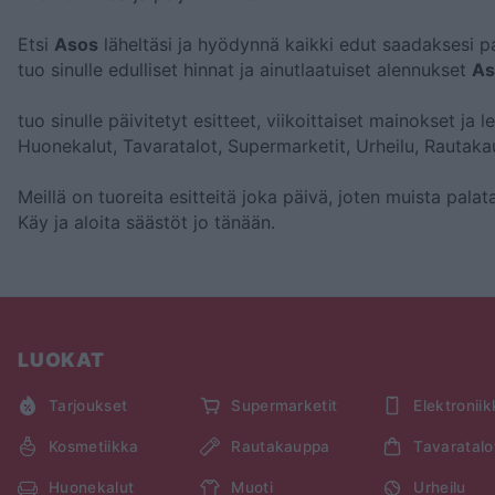
Etsi
Asos
läheltäsi ja hyödynnä kaikki edut saadaksesi pa
tuo sinulle edulliset hinnat ja ainutlaatuiset alennukset
As
tuo sinulle päivitetyt esitteet, viikoittaiset mainokset ja 
Huonekalut, Tavaratalot, Supermarketit, Urheilu, Rautaka
Meillä on tuoreita esitteitä joka päivä, joten muista pal
Käy
ja aloita säästöt jo tänään.
LUOKAT
Tarjoukset
Supermarketit
Elektronii
Kosmetiikka
Rautakauppa
Tavaratalo
Huonekalut
Muoti
Urheilu