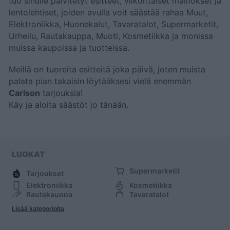
tuo sinulle päivitetyt esitteet, viikoittaiset mainokset ja
lentolehtiset, joiden avulla voit säästää rahaa Muut,
Elektroniikka, Huonekalut, Tavaratalot, Supermarketit,
Urheilu, Rautakauppa, Muoti, Kosmetiikka ja monissa
muissa kaupoissa ja tuotteissa.
Meillä on tuoreita esitteitä joka päivä, joten muista
palata pian takaisin löytääksesi vielä enemmän
Carlson
tarjouksia!
Käy
ja aloita säästöt jo tänään.
LUOKAT
Supermarketit
Tarjoukset
Elektroniikka
Kosmetiikka
Rautakauppa
Tavaratalot
Huonekalut
Muoti
Lisää kategorioita
Urheilu
Muut