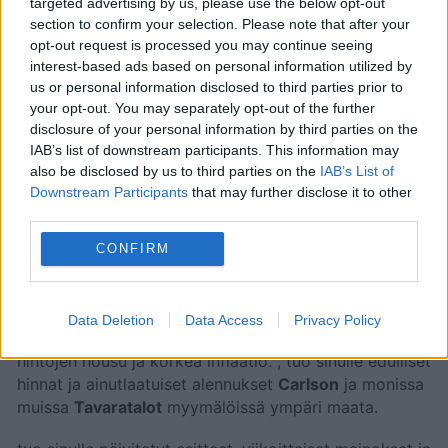
targeted advertising by us, please use the below opt-out
Uusi
Carlson
-esite on voimassa
20. kesäkuuta 2024
section to confirm your selection. Please note that after your
-
25. kesäkuuta 2024
. Yli
16 sivua
tarjouksia,
opt-out request is processed you may continue seeing
kampanjoita ja alennuksia, joista löydät
interest-based ads based on personal information utilized by
us or personal information disclosed to third parties prior to
hämmästyttäviä tapoja säästää rahaa
Tavaratalot
your opt-out. You may separately opt-out of the further
tuotteissa.
disclosure of your personal information by third parties on the
Yritys tarjoaa laajan tuotevalikoiman myymälöissään
IAB’s list of downstream participants. This information may
ja verkkokaupassaan. Asiakkaat voivat löytää
also be disclosed by us to third parties on the
IAB’s List of
valikoimasta vaatteita ja jalkineita, urheilu- ja vapaa-
Downstream Participants
that may further disclose it to other
ajan tuotteita, leluja ja lastentarvikkeita, kosmetiikkaa,
third parties.
kotitalous- ja lahjatavaroita, kodinkoneita,
sisustustuotteita, infrastruktuurin rakentamiseen
CONFIRM
tarkoitettuja tuotteita ja paljon muuta.
Etsi
Carlson
läheltäsi ja hyödynnä kaikki edut
Data Deletion
Data Access
Privacy Policy
saadaksesi parhaan vastineen rahoillesi. Unohda
hintojen nousu ja korkea inflaatio.
, tuo sinulle edulliset
hinnat ja ainutlaatuiset alennukset
Carlson
ja monissa
muissa
Tavaratalot
myymälöissä ympäri maata.