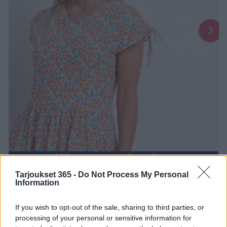
Tarjoukset 365 -
Do Not Process My Personal
Information
1
2
16
17
...
If you wish to opt-out of the sale, sharing to third parties, or
Uusin Carlson-esite on täällä!
processing of your personal or sensitive information for