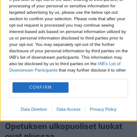
jonka ansiosta he voivat aikuisena tulla miksi tahansa.
processing of your personal or sensitive information for
Vanhemmat ovat ensimmäisiä, joiden pitäisi antaa
targeted advertising by us, please use the below opt-out
koulutukselle sen ansaitsema arvo.
section to confirm your selection. Please note that after your
opt-out request is processed you may continue seeing
Tapaaminen
interest-based ads based on personal information utilized by
us or personal information disclosed to third parties prior to
your opt-out. You may separately opt-out of the further
disclosure of your personal information by third parties on the
Kouluun palaaminen tarkoittaa myös kavereiden ja
IAB’s list of downstream participants. This information may
opettajien tapaamista. He ovat hyvin innoissaan siitä,
also be disclosed by us to third parties on the
IAB’s List of
Downstream Participants
that may further disclose it to other
että he ovat heidän kanssaan joka päivä. Heidän
third parties.
ystävänsä ovat olennainen osa kouluelämää.
CONFIRM
Lisäksi lapset rakastavat ja ihailevat opettajiaan.
Sen
korostaminen, kuinka mukavaa on nähdä heidät
jälleen tai kuinka jännittävää on tavata uudet
Data Deletion
Data Access
Privacy Policy
tulokkaat, on olennainen asia.
Opetuksen ulkopuoliset luokat
ovat plussaa