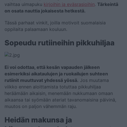
vaihtaa uimapuku
kirjoihin ja eväsrasioihin
.
Tärkeintä
on osata nauttia jokaisesta hetkestä.
Tässä parhaat vinkit, joilla motivoit suomalaisia
oppilaita palaamaan kouluun.
Sopeudu rutiineihin pikkuhiljaa
Ei voi odottaa, että kesän vapauden jälkeen
esimerkiksi aikataulujen ja ruokailujen suhteen
rutiinit muuttuvat yhdessä yössä.
Jos muutama
viikko ennen aloittamista totuttaa pikkuhiljaa
heräämään aikaisin, menemään nukkumaan omaan
aikaansa tai syömään ateriat tavanomaisina päivinä,
muutos on paljon vähemmän raju.
Heidän makunsa ja