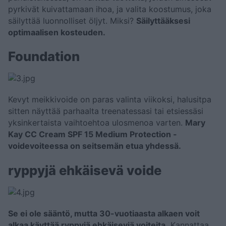
pyrkivät kuivattamaan ihoa, ja valita koostumus, joka
säilyttää luonnolliset öljyt. Miksi?
Säilyttääksesi
optimaalisen kosteuden.
Foundation
Kevyt meikkivoide on paras valinta viikoksi, halusitpa
sitten näyttää parhaalta treenatessasi tai etsiessäsi
yksinkertaista vaihtoehtoa ulosmenoa varten.
Mary
Kay CC Cream SPF 15 Medium Protection -
voidevoiteessa on seitsemän etua yhdessä.
ryppyjä ehkäisevä voide
Se ei ole sääntö, mutta 30-vuotiaasta alkaen voit
alkaa käyttää ryppyjä ehkäiseviä voiteita.
Kannattaa