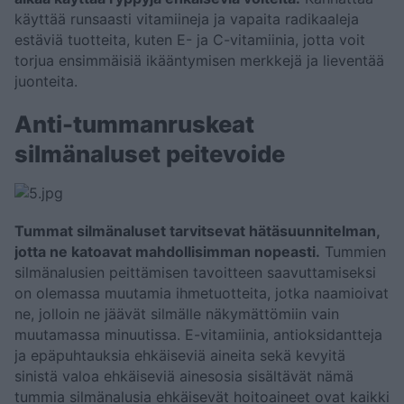
käyttää runsaasti vitamiineja ja vapaita radikaaleja
estäviä tuotteita, kuten E- ja C-vitamiinia, jotta voit
torjua ensimmäisiä ikääntymisen merkkejä ja lieventää
juonteita.
Anti-tummanruskeat
silmänaluset peitevoide
Tummat silmänaluset tarvitsevat hätäsuunnitelman,
jotta ne katoavat mahdollisimman nopeasti.
Tummien
silmänalusien peittämisen tavoitteen saavuttamiseksi
on olemassa muutamia ihmetuotteita, jotka naamioivat
ne, jolloin ne jäävät silmälle näkymättömiin vain
muutamassa minuutissa. E-vitamiinia, antioksidantteja
ja epäpuhtauksia ehkäiseviä aineita sekä kevyitä
sinistä valoa ehkäiseviä ainesosia sisältävät nämä
tummia silmänalusia ehkäisevät hoitoaineet ovat kaikki