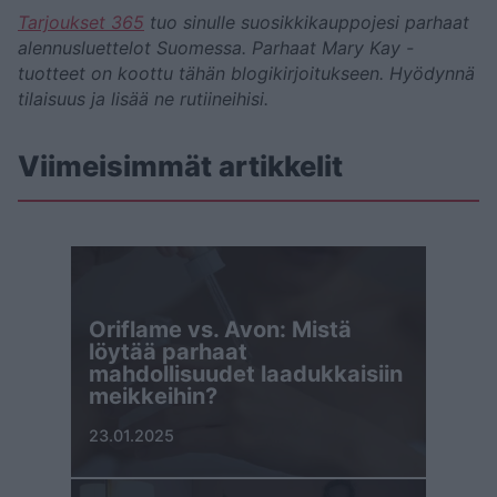
Tarjoukset 365
tuo sinulle suosikkikauppojesi parhaat
alennusluettelot Suomessa. Parhaat Mary Kay -
tuotteet on koottu tähän blogikirjoitukseen. Hyödynnä
tilaisuus ja lisää ne rutiineihisi.
Viimeisimmät artikkelit
Oriflame vs. Avon: Mistä
löytää parhaat
mahdollisuudet laadukkaisiin
meikkeihin?
23.01.2025