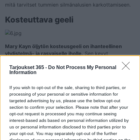
mitä tarvitset tummien silmänalusien karkottamiseen.
Kosteuttava geeli
Mary Kayn öljytön kosteusgeeli on ihanteellinen
yhdistelmä- ja rasvaiselle iholle.
Sen kevyt
koostumus imeytyy välittömästi ja jättää ihon
Tarjoukset 365 -
Do Not Process My Personal
virkistyneen ja kosteutetun olon vähintään 10 tunniksi.
Information
Aurinkovoide
If you wish to opt-out of the sale, sharing to third parties, or
processing of your personal or sensitive information for
targeted advertising by us, please use the below opt-out
section to confirm your selection. Please note that after your
Jatkuva altistuminen auringon säteilylle on haitaksi
opt-out request is processed you may continue seeing
ihon terveydelle.
Jos työskentelet
interest-based ads based on personal information utilized by
rantalomakohteessa ja olet lähes aina ulkona, hyvän
us or personal information disclosed to third parties prior to
aurinkosuojan käyttö on avain auringonpolttamisen
your opt-out. You may separately opt-out of the further
välttämiseen.
disclosure of your personal information by third parties on the